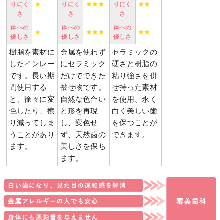
りにく
りにく
りにく
さ
さ
さ
体への
体への
体への
優しさ
優しさ
優しさ
樹脂を素材に
金属を使わず
セラミックの
したインレー
にセラミック
硬さと樹脂の
です。長い期
だけでできた
粘り強さを併
間使用する
被せ物です。
せ持った素材
と、徐々に変
自然な色合い
を使用。永く
色したり、擦
と形を再現
白く美しい歯
り減ってしま
し、変色せ
を保つことが
うことがあり
ず、天然歯の
できます。
ます。
美しさを保ち
ます。