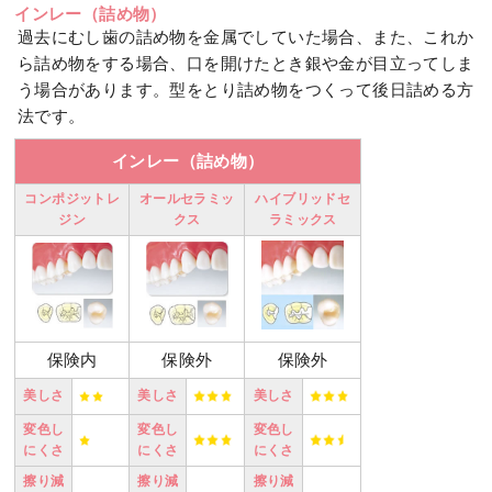
インレー（詰め物）
過去にむし歯の詰め物を金属でしていた場合、また、これか
ら詰め物をする場合、口を開けたとき銀や金が目立ってしま
う場合があります。型をとり詰め物をつくって後日詰める方
法です。
インレー（詰め物）
コンポジットレ
オールセラミッ
ハイブリッドセ
ジン
クス
ラミックス
保険内
保険外
保険外
美しさ
美しさ
美しさ
変色し
変色し
変色し
にくさ
にくさ
にくさ
擦り減
擦り減
擦り減