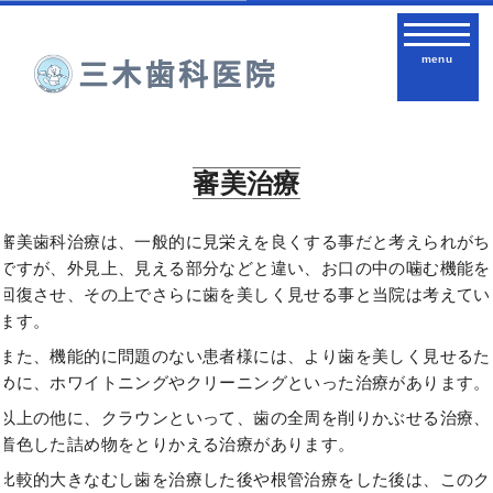
menu
審美治療
審美歯科治療は、一般的に見栄えを良くする事だと考えられがち
ですが、外見上、見える部分などと違い、お口の中の噛む機能を
回復させ、その上でさらに歯を美しく見せる事と当院は考えてい
ます。
また、機能的に問題のない患者様には、より歯を美しく見せるた
めに、ホワイトニングやクリーニングといった治療があります。
以上の他に、クラウンといって、歯の全周を削りかぶせる治療、
着色した詰め物をとりかえる治療があります。
比較的大きなむし歯を治療した後や根管治療をした後は、このク